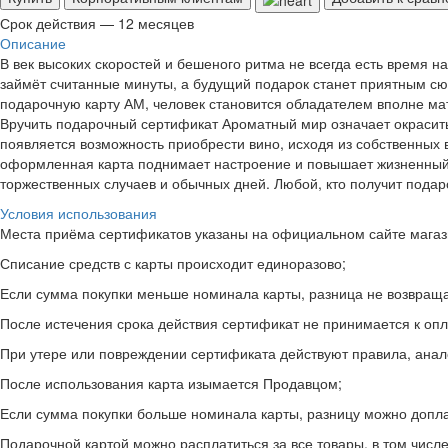
Срок действия — 12 месяцев
Описание
В век высоких скоростей и бешеного ритма не всегда есть время 
займёт считанные минуты, а будущий подарок станет приятным сюр
подарочную карту АМ, человек становится обладателем вполне ма
Вручить подарочный сертификат Ароматный мир означает окрасить
появляется возможность приобрести вино, исходя из собственных
оформленная карта поднимает настроение и повышает жизненный т
торжественных случаев и обычных дней. Любой, кто получит подаро
Условия использования
Места приёма сертификатов указаны на официальном сайте магаз
Списание средств с карты происходит единоразово;
Если сумма покупки меньше номинала карты, разница не возвраща
После истечения срока действия сертификат не принимается к опл
При утере или повреждении сертификата действуют правила, анал
После использования карта изымается Продавцом;
Если сумма покупки больше номинала карты, разницу можно допла
Подарочной картой можно расплатиться за все товары, в том числе