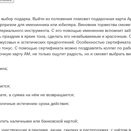
на выбор подарка. Выйти из положения поможет подарочная карта 
призом для именинника или юбиляра. Виновник торжества сможет п
териального инструмента. С его помощью именинник вспомнит заб
 праздник в яркие тона, сделать его незабываемым и красочным. 
 вкусовых и эстетических предпочтений. Особенностью сертификат
онус. С помощью сертификата можно поздравлять коллег по работе
чную карту АМ, не только ощутит радость, но и сможет выбрать ви
ина;
ется;
ате, а сумма на нём не возвращается;
огичные истечению срока действия;
тить наличными или банковской картой;
 участвующие в рекламе, акции, скидках и распродажах, с учётом в