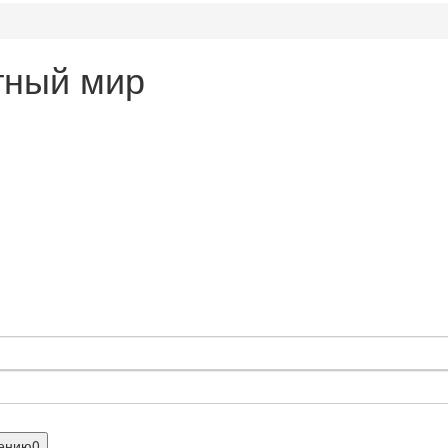
тный мир
нению
0